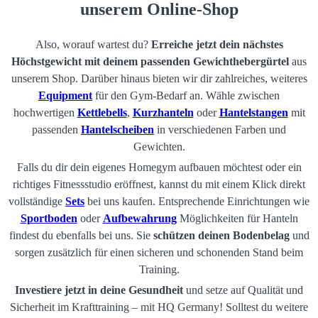
Wirkung reduziert das Risiko für Verletzungen im unteren Rücken und
unserem Online-Shop
entlastet außerdem deine Bandscheiben. Darüber hinaus erlangst du
durch den Gürtel eine bessere Körperspannung und kannst somit mehr
Also, worauf wartest du?
Erreiche jetzt dein nächstes
Kraft und Kontrolle bei maximalen Belastungen aufbauen. Das kann
Höchstgewicht mit deinem passenden Gewichthebergürtel
aus
dich zu neuen Rekordleistungen führen.
unserem Shop. Darüber hinaus bieten wir dir zahlreiches, weiteres
Equipment
für den Gym-Bedarf an. Wähle zwischen
hochwertigen
Kettlebells
,
Kurzhanteln
oder
Hantelstangen
mit
passenden
Hantelscheiben
in verschiedenen Farben und
Gewichten.
Falls du dir dein eigenes Homegym aufbauen möchtest oder ein
richtiges Fitnessstudio eröffnest, kannst du mit einem Klick direkt
vollständige
Sets
bei uns kaufen. Entsprechende Einrichtungen wie
Sportboden
oder
Aufbewahrung
Möglichkeiten für Hanteln
findest du ebenfalls bei uns. Sie
schützen deinen Bodenbelag
und
sorgen zusätzlich für einen sicheren und schonenden Stand beim
Training.
Investiere jetzt in deine Gesundheit
und setze auf Qualität und
Sicherheit im Krafttraining – mit HQ Germany! Solltest du weitere