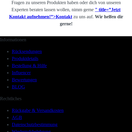
Fragen zu unseren Produkten haben oder dich von unseren
Experten beraten lassen wollen, nimm gerne
" title=”Jetzt
Kontakt aufnehmen!”>Kontakt
zu uns auf.
Wir helfen dir
gerne!
Informationen
Rücksendungen
Produktdetails
Bestellung & Hilfe
Influencer
Bewertungen
BLOG
Rechtliches
Rückgabe & Versandkosten
AGB
Datenschutzbestimmung
Wiederrufsbelehrung