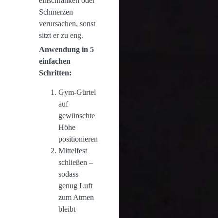
einschränken oder
Schmerzen
verursachen, sonst
sitzt er zu eng.
Anwendung in 5
einfachen
Schritten:
Gym-Gürtel
auf
gewünschte
Höhe
positionieren
Mittelfest
schließen –
sodass
genug Luft
zum Atmen
bleibt