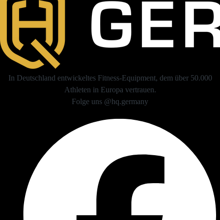
In Deutschland entwickeltes Fitness-Equipment, dem über 50.000
Athleten in Europa vertrauen.
Folge uns @hq.germany