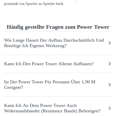
praxisnah von Sportler zu Sportler berät.
Häufig gestellte Fragen zum Power Tower
Wie Lange Dauert Der Aufbau Durchschnittlich Und
Benötige Ich Eigenes Werkzeug?
Der Aufbau ist dank der durchdachten Konstruktion in ca. 30–45
Kann Ich Den Power Tower Alleine Aufbauen?
Minuten erledigt. Das benötigte Werkzeug sowie eine detaillierte
Anleitung und ein Video-Tutorial sind im Lieferumfang enthalten, sodass
Ja, der Tower lässt sich problemlos von einer Person allein montieren.
Ist Der Power Tower Für Personen Über 1,90 M
du sofort starten kannst.
Eine zweite Person kann beim Halten der längeren Rahmenteile hilfreich
Geeignet?
sein, ist aber nicht zwingend erforderlich.
Dank der verstellbaren Höhe (bis zu 223 cm) können auch große
Kann Ich An Dem Power Tower Auch
Athleten alle Übungen effektiv ausführen. Beachte jedoch, dass du ab
Widerstandsbänder (Resistance Bands) Befestigen?