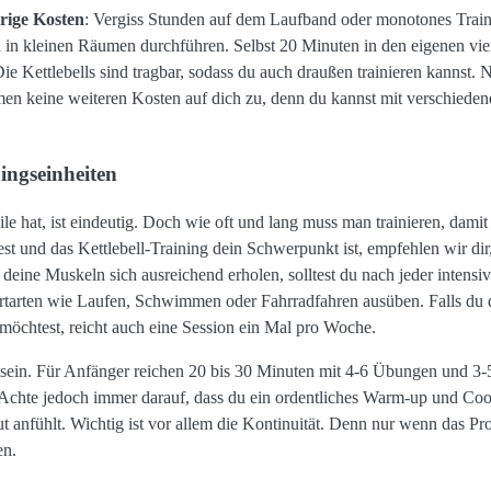
drige Kosten
: Vergiss Stunden auf dem Laufband oder monotones Train
ich in kleinen Räumen durchführen. Selbst 20 Minuten in den eigenen vi
ie Kettlebells sind tragbar, sodass du auch draußen trainieren kannst.
en keine weiteren Kosten auf dich zu, denn du kannst mit verschiede
ingseinheiten
le hat, ist eindeutig. Doch wie oft und lang muss man trainieren, damit
t und das Kettlebell-Training dein Schwerpunkt ist, empfehlen wir dir, 
deine Muskeln sich ausreichend erholen, solltest du nach jeder intens
tarten wie Laufen, Schwimmen oder Fahrradfahren ausüben. Falls du da
 möchtest, reicht auch eine Session ein Mal pro Woche.
 sein. Für Anfänger reichen 20 bis 30 Minuten mit 4-6 Übungen und 3
n. Achte jedoch immer darauf, dass du ein ordentliches Warm-up und Co
ut anfühlt. Wichtig ist vor allem die Kontinuität. Denn nur wenn das 
en.