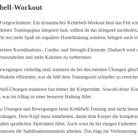
lebell-Workout
Fortgeschrittene: Ein dynamisches Kettlebell-Workout lässt das Fett 
einen Trainingsplan integriert hast, solltest du das dringend nachhole
 nur mehr Spaß als reguläres Hanteltraining sondern, bringen auch viel
ereinen Koordinations-, Cardio- und Strength-Elemente. Dadurch wird da
 herauszuholen und mehr Kalorien zu verbrennen.
ewegungen vielseitig sind, trainierst du bei den meisten Übungen glei
eln effizienter, was dir hilft dein Trainingsziel schneller zu erreiche
lebell-Übungen trainieren fast immer die Körpermitte. Sowohl deine Kör
, was im Alltag zu einer besseren Haltung führt.
le Übungen und Bewegungen beim Kettlebell-Training sind nicht linea
ungen. Dein Kopf muss mitarbeiten, damit dein Körper die komplexen
llen sportlichen Aktivitäten führt. Auch wirst du bei einigen Einheiten
, müssen die Stabilisationsmuskeln arbeiten. Das trägt zur Verbesserung