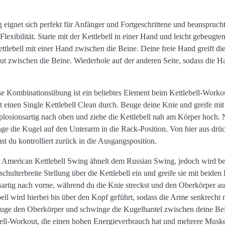
 eignet sich perfekt für Anfänger und Fortgeschrittene und beanspruc
lexibilität. Starte mit der Kettlebell in einer Hand und leicht gebeug
tlebell mit einer Hand zwischen die Beine. Deine freie Hand greift di
neut zwischen die Beine. Wiederhole auf der anderen Seite, sodass die
se Kombinationsübung ist ein beliebtes Element beim Kettlebell-Workou
 einen Single Kettlebell Clean durch. Beuge deine Knie und greife mi
losionsartig nach oben und ziehe die Kettlebell nah am Körper hoch.
e die Kugel auf den Unterarm in die Rack-Position. Von hier aus drücks
 du kontrolliert zurück in die Ausgangsposition.
r American Kettlebell Swing ähnelt dem Russian Swing, jedoch wird bei
ulterbreite Stellung über die Kettlebell ein und greife sie mit beide
sartig nach vorne, während du die Knie streckst und den Oberkörper au
ell wird hierbei bis über den Kopf geführt, sodass die Arme senkrecht 
uge den Oberkörper und schwinge die Kugelhantel zwischen deine Bein
ell-Workout, die einen hohen Energieverbrauch hat und mehrere Muske