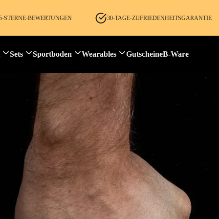
E 5-STERNE-BEWERTUNGEN
30-TAGE-ZUFRIEDENHEITSGARANTIE
Sets
Sportboden
Wearables
Gutscheine
B-Ware