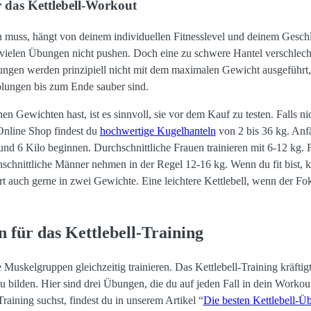
r das Kettlebell-Workout
 muss, hängt von deinem individuellen Fitnesslevel und deinem Geschle
i vielen Übungen nicht pushen. Doch eine zu schwere Hantel verschlec
gen werden prinzipiell nicht mit dem maximalen Gewicht ausgeführt,
olungen bis zum Ende sauber sind.
 Gewichten hast, ist es sinnvoll, sie vor dem Kauf zu testen. Falls ni
Online Shop findest du
hochwertige Kugelhanteln
von 2 bis 36 kg. Anfä
 6 Kilo beginnen. Durchschnittliche Frauen trainieren mit 6-12 kg. Fal
schnittliche Männer nehmen in der Regel 12-16 kg. Wenn du fit bist,
tiert auch gerne in zwei Gewichte. Eine leichtere Kettlebell, wenn der
 für das Kettlebell-Training
skelgruppen gleichzeitig trainieren. Das Kettlebell-Training kräftigt
zu bilden. Hier sind drei Übungen, die du auf jeden Fall in dein Workout 
raining suchst, findest du in unserem Artikel “
Die besten Kettlebell-Ü