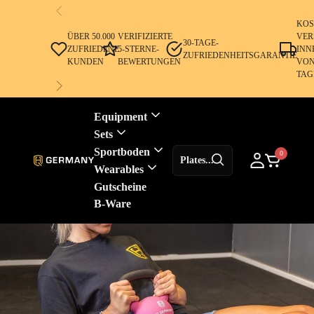
KOS
ÜBER 50.000
VERIFIZIERTE
VER
30-TAGE-
ZUFRIEDENE
5-STERNE-
INN
ZUFRIEDENHEITSGARANTIE
KUNDEN
BEWERTUNGEN
VON
TAG
Equipment
Sets
Sportboden
0
Wearables
Gutscheine
B-Ware