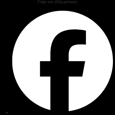
Folge uns @hq.germany