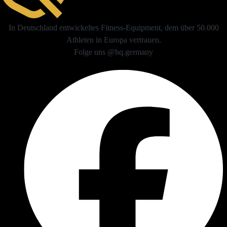
In Deutschland entwickeltes Fitness-Equipment, dem über 50.000
Athleten in Europa vertrauen.
Folge uns @hq.germany