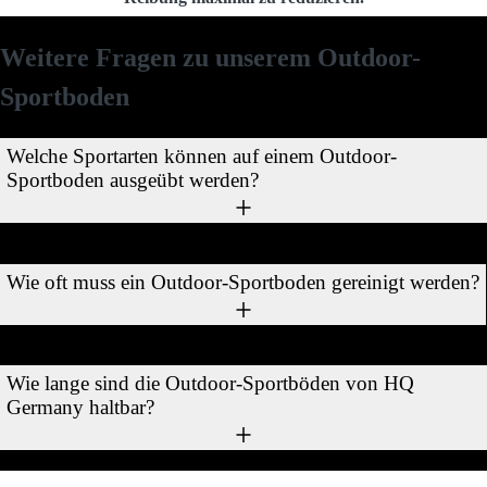
Weitere Fragen zu unserem Outdoor-
Sportboden
Welche Sportarten können auf einem Outdoor-
Sportboden ausgeübt werden?
Unsere Sportmatten für den Außenbereich sind für zahlreiche
Wie oft muss ein Outdoor-Sportboden gereinigt werden?
Sportarten geeignet, vom klassischen Krafttraining, über Ballsportarten
bis zu Leichtathletik oder Tennis ermöglichen sie ein sicheres und
gelenkschonendes Training.
Aufgrund der äußerlichen Wettereinflüsse können Outdoor-Böden
Wie lange sind die Outdoor-Sportböden von HQ
schneller verschmutzen, deshalb empfehlen wir eine regelmäßige
Germany haltbar?
Reinigung. Dabei reicht Fegen oder leichtes Abwischen von Schmutz
aber völlig aus.