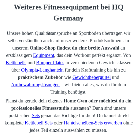
Da sie aus sehr robusten Materialien bestehen, sind unsere Sportmatten
Weiteres Fitnessequipment bei HQ
bei guter Pflege bis zu 10–20 Jahre haltbar. Bei Materialfehlern erhältst
du außerdem eine 5-Jahres-Garantie bei uns.
Germany
Unsere hohen Qualitätsansprüche an Sportböden übertragen wir
selbstverständlich auch auf unser weiteres Produktsortiment. In
unserem
Online-Shop findest du eine breite Auswahl
an
erstklassigem
Equipment
, das dein Workout perfekt ergänzt. Von
Kettlebells
und
Bumper Plates
in verschiedenen Gewichtsklassen
über
Olympia-Langhanteln
für dein Krafttraining bis hin zu
praktischem Zubehör
wie
Gewichthebergürtel
und
Aufbewahrungslösungen
– wir bieten alles, was du für dein
Training benötigst.
Planst du gerade dein eigenes
Home Gym oder möchtest du ein
professionelles Fitnessstudio
ausstatten? Dann sind unsere
praktischen
Sets
genau das Richtige für dich! Du kannst direkt
komplette
Kettlebell Sets
oder
Hantelscheiben-Sets erwerben
ohne
jedes Teil einzeln auswählen zu müssen.