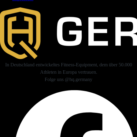
In Deutschland entwickeltes Fitness-Equipment, dem über 50.000
Athleten in Europa vertrauen.
Folge uns @hq.germany