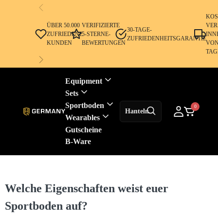
KOS
ÜBER 50.000
VERIFIZIERTE
VER
30-TAGE-
ZUFRIEDENE
5-STERNE-
INN
ZUFRIEDENHEITSGARANTIE
KUNDEN
BEWERTUNGEN
VON
TAG
Equipment
Sets
Sportboden
0
Wearables
Gutscheine
B-Ware
Welche Eigenschaften weist euer
Sportboden auf?