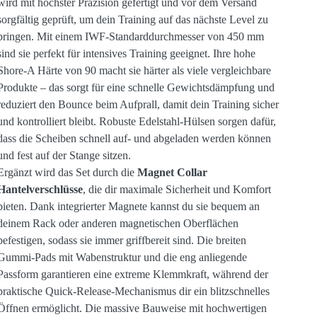
wird mit höchster Präzision gefertigt und vor dem Versand
sorgfältig geprüft, um dein Training auf das nächste Level zu
bringen. Mit einem IWF-Standarddurchmesser von 450 mm
sind sie perfekt für intensives Training geeignet. Ihre hohe
Shore-A Härte von 90 macht sie härter als viele vergleichbare
Produkte – das sorgt für eine schnelle Gewichtsdämpfung und
reduziert den Bounce beim Aufprall, damit dein Training sicher
und kontrolliert bleibt. Robuste Edelstahl-Hülsen sorgen dafür,
dass die Scheiben schnell auf- und abgeladen werden können
und fest auf der Stange sitzen.
Ergänzt wird das Set durch die
Magnet Collar
Hantelverschlüsse
, die dir maximale Sicherheit und Komfort
bieten. Dank integrierter Magnete kannst du sie bequem an
deinem Rack oder anderen magnetischen Oberflächen
befestigen, sodass sie immer griffbereit sind. Die breiten
Gummi-Pads mit Wabenstruktur und die eng anliegende
Passform garantieren eine extreme Klemmkraft, während der
praktische Quick-Release-Mechanismus dir ein blitzschnelles
Öffnen ermöglicht. Die massive Bauweise mit hochwertigen