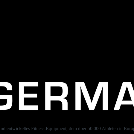
and entwickeltes Fitness-Equipment, dem über 50.000 Athleten in Europ