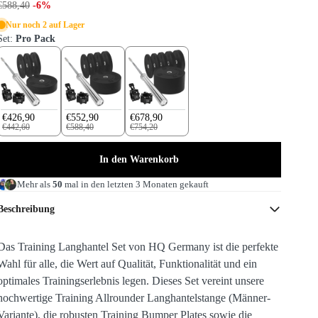
€588,40
-6%
Nur noch 2 auf Lager
Set:
Pro Pack
€426,90
€552,90
€678,90
€442,60
€588,40
€754,20
In den Warenkorb
Mehr als
50
mal in den letzten 3 Monaten gekauft
Beschreibung
Das Training Langhantel Set von HQ Germany ist die perfekte
Wahl für alle, die Wert auf Qualität, Funktionalität und ein
optimales Trainingserlebnis legen. Dieses Set vereint unsere
hochwertige Training Allrounder Langhantelstange (Männer-
Variante), die robusten Training Bumper Plates sowie die