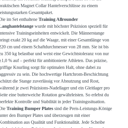
praktischen Magnet Collar Hantelverschlüsse zu einem
leistungsstarken Gesamtpaket.
Die im Set enthaltene
Training Allrounder
Langhantelstange
wurde mit höchster Präzision speziell für
intensive Trainingseinheiten entwickelt. Die Männerstange
bringt exakt 20 kg auf die Waage, mit einer Gesamtlänge von
220 cm und einem Schaftdurchmesser von 28 mm. Sie ist bis
zu 350 kg belastbar und weist eine Gewichtstoleranz von nur
±1,0 % auf – perfekt für ambitionierte Athleten. Das präzise,
griffige Knurling sorgt für optimalen Halt, ohne dabei zu
aggressiv zu sein. Die hochwertige Hartchrom-Beschichtung
schützt die Stange zuverlässig vor Abnutzung und Rost,
während je zwei Präzisions-Nadellager und ein Gleitlager pro
Seite eine butterweiche Rotation gewährleisten. So erlebst du
perfekte Kontrolle und Stabilität in jeder Trainingssituation.
Die
Training Bumper Plates
sind die Preis-Leistungs-Könige
unter den Bumper Plates und überzeugen mit einer
Kombination aus Qualität und Funktionalität. Jede Scheibe