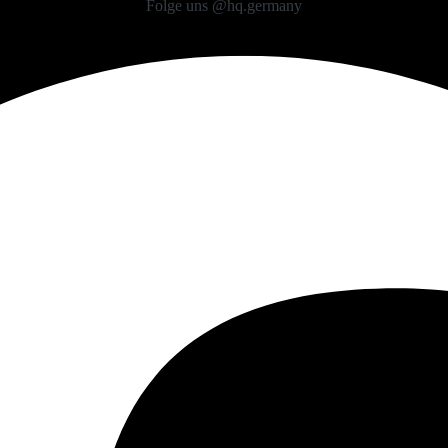
Folge uns @hq.germany